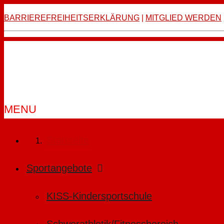
BARRIEREFREIHEITSERKLÄRUNG
|
MITGLIED WERDEN
Zur Startseite
MENU
Facebook-Seite öffnen
Instagram-Seite öffnen
Startseite
Sportangebote
KISS-Kindersportschule