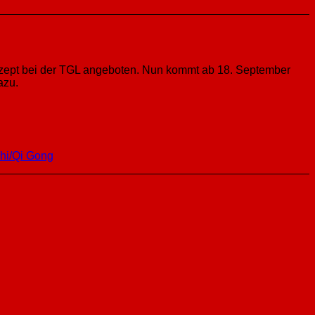
onzept bei der TGL angeboten. Nun kommt ab 18. September
azu.
Chi/Qi Gong