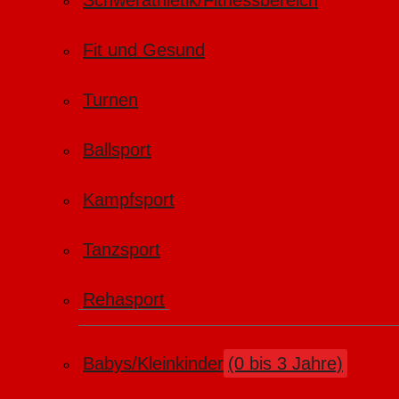
Schwerathletik/Fitnessbereich
Fit und Gesund
Turnen
Ballsport
Kampfsport
Tanzsport
Rehasport
Babys/Kleinkinder
(0 bis 3 Jahre)