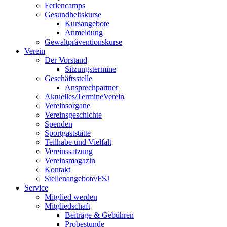
Feriencamps
Gesundheitskurse
Kursangebote
Anmeldung
Gewaltpräventionskurse
Verein
Der Vorstand
Sitzungstermine
Geschäftsstelle
Ansprechpartner
Aktuelles/Termine
Verein
Vereinsorgane
Vereinsgeschichte
Spenden
Sportgaststätte
Teilhabe und Vielfalt
Vereinssatzung
Vereinsmagazin
Kontakt
Stellenangebote/FSJ
Service
Mitglied werden
Mitgliedschaft
Beiträge & Gebühren
Probestunde