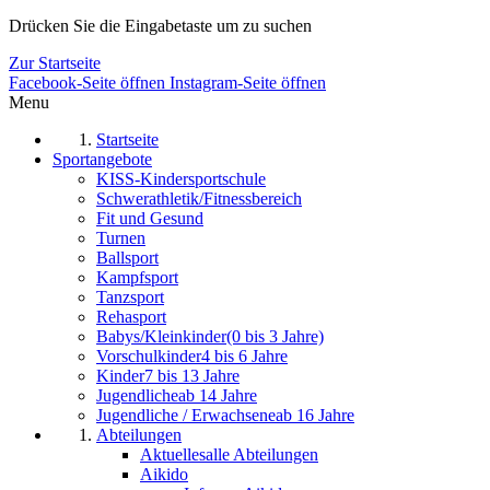
Drücken Sie die Eingabetaste um zu suchen
Zur Startseite
Facebook-Seite öffnen
Instagram-Seite öffnen
Menu
Startseite
Sportangebote
KISS-Kindersportschule
Schwerathletik/Fitnessbereich
Fit und Gesund
Turnen
Ballsport
Kampfsport
Tanzsport
Rehasport
Babys/Kleinkinder
(0 bis 3 Jahre)
Vorschulkinder
4 bis 6 Jahre
Kinder
7 bis 13 Jahre
Jugendliche
ab 14 Jahre
Jugendliche / Erwachsene
ab 16 Jahre
Abteilungen
Aktuelles
alle Abteilungen
Aikido