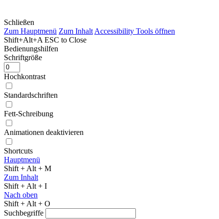
Schließen
Zum Hauptmenü
Zum Inhalt
Accessibility Tools öffnen
Shift+Alt+A
ESC to Close
Bedienungshilfen
Schriftgröße
Hochkontrast
Standardschriften
Fett-Schreibung
Animationen deaktivieren
Shortcuts
Hauptmenü
Shift + Alt + M
Zum Inhalt
Shift + Alt + I
Nach oben
Shift + Alt + O
Suchbegriffe