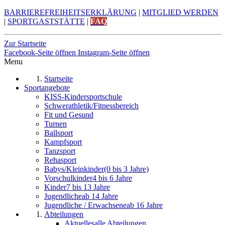
BARRIEREFREIHEITSERKLÄRUNG
|
MITGLIED WERDEN
|
SPORTGASTSTÄTTE
|
FAQ
Zur Startseite
Facebook-Seite öffnen
Instagram-Seite öffnen
Menu
Startseite
Sportangebote
KISS-Kindersportschule
Schwerathletik/Fitnessbereich
Fit und Gesund
Turnen
Ballsport
Kampfsport
Tanzsport
Rehasport
Babys/Kleinkinder
(0 bis 3 Jahre)
Vorschulkinder
4 bis 6 Jahre
Kinder
7 bis 13 Jahre
Jugendliche
ab 14 Jahre
Jugendliche / Erwachsene
ab 16 Jahre
Abteilungen
Aktuelles
alle Abteilungen