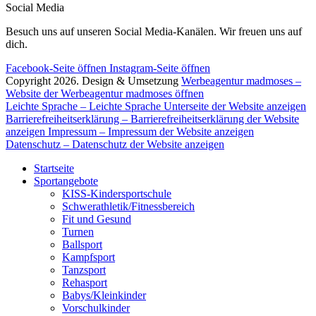
Social Media
Besuch uns auf unseren Social Media-Kanälen. Wir freuen uns auf
dich.
Facebook-Seite öffnen
Instagram-Seite öffnen
Copyright 2026. Design & Umsetzung
Werbeagentur madmoses
–
Website der Werbeagentur madmoses öffnen
Leichte Sprache
– Leichte Sprache Unterseite der Website anzeigen
Barrierefreiheitserklärung
– Barrierefreiheitserklärung der Website
anzeigen
Impressum
– Impressum der Website anzeigen
Datenschutz
– Datenschutz der Website anzeigen
Startseite
Sportangebote
KISS-Kindersportschule
Schwerathletik/Fitnessbereich
Fit und Gesund
Turnen
Ballsport
Kampfsport
Tanzsport
Rehasport
Babys/Kleinkinder
Vorschulkinder