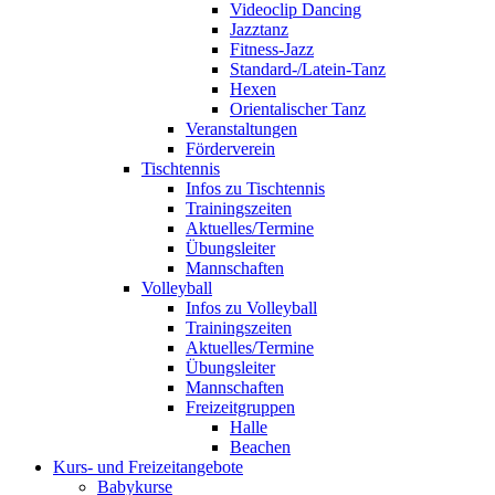
Videoclip Dancing
Jazztanz
Fitness-Jazz
Standard-/Latein-Tanz
Hexen
Orientalischer Tanz
Veranstaltungen
Förderverein
Tischtennis
Infos zu Tischtennis
Trainingszeiten
Aktuelles/Termine
Übungsleiter
Mannschaften
Volleyball
Infos zu Volleyball
Trainingszeiten
Aktuelles/Termine
Übungsleiter
Mannschaften
Freizeitgruppen
Halle
Beachen
Kurs- und Freizeitangebote
Babykurse