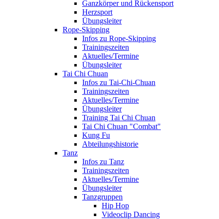
Ganzkörper und Rückensport
Herzsport
Übungsleiter
Rope-Skipping
Infos zu Rope-Skipping
Trainingszeiten
Aktuelles/Termine
Übungsleiter
Tai Chi Chuan
Infos zu Tai-Chi-Chuan
Trainingszeiten
Aktuelles/Termine
Übungsleiter
Training Tai Chi Chuan
Tai Chi Chuan "Combat"
Kung Fu
Abteilungshistorie
Tanz
Infos zu Tanz
Trainingszeiten
Aktuelles/Termine
Übungsleiter
Tanzgruppen
Hip Hop
Videoclip Dancing