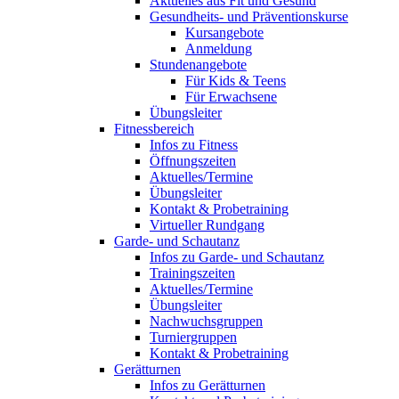
Aktuelles aus Fit und Gesund
Gesundheits- und Präventionskurse
Kursangebote
Anmeldung
Stundenangebote
Für Kids & Teens
Für Erwachsene
Übungsleiter
Fitnessbereich
Infos zu Fitness
Öffnungszeiten
Aktuelles/Termine
Übungsleiter
Kontakt & Probetraining
Virtueller Rundgang
Garde- und Schautanz
Infos zu Garde- und Schautanz
Trainingszeiten
Aktuelles/Termine
Übungsleiter
Nachwuchsgruppen
Turniergruppen
Kontakt & Probetraining
Gerätturnen
Infos zu Gerätturnen