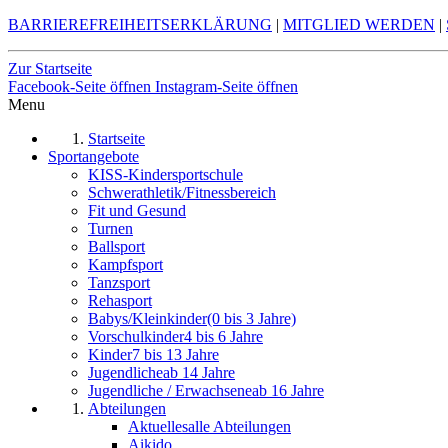
BARRIEREFREIHEITSERKLÄRUNG
|
MITGLIED WERDEN
|
Zur Startseite
Facebook-Seite öffnen
Instagram-Seite öffnen
Menu
Startseite
Sportangebote
KISS-Kindersportschule
Schwerathletik/Fitnessbereich
Fit und Gesund
Turnen
Ballsport
Kampfsport
Tanzsport
Rehasport
Babys/Kleinkinder
(0 bis 3 Jahre)
Vorschulkinder
4 bis 6 Jahre
Kinder
7 bis 13 Jahre
Jugendliche
ab 14 Jahre
Jugendliche / Erwachsene
ab 16 Jahre
Abteilungen
Aktuelles
alle Abteilungen
Aikido