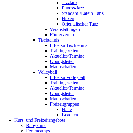
Jazztanz
Fitness-Jazz
Standard-/Latein-Tanz
Hexen
Orientalischer Tanz
Veranstaltungen
Förderverein
Tischtennis
Infos zu Tischtennis
Trainingszeiten
Aktuelles/Termine
Übungsleiter
Mannschaften
Volleyball
Infos zu Volleyball
Trainingszeiten
Aktuelles/Termine
Übungsleiter
Mannschaften
Freizeitgruppen
Halle
Beachen
Kurs- und Freizeitangebote
Babykurse
Feriencamps