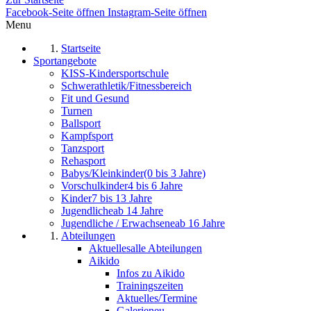
Facebook-Seite öffnen
Instagram-Seite öffnen
Menu
Startseite
Sportangebote
KISS-Kindersportschule
Schwerathletik/Fitnessbereich
Fit und Gesund
Turnen
Ballsport
Kampfsport
Tanzsport
Rehasport
Babys/Kleinkinder
(0 bis 3 Jahre)
Vorschulkinder
4 bis 6 Jahre
Kinder
7 bis 13 Jahre
Jugendliche
ab 14 Jahre
Jugendliche / Erwachsene
ab 16 Jahre
Abteilungen
Aktuelles
alle Abteilungen
Aikido
Infos zu Aikido
Trainingszeiten
Aktuelles/Termine
Galerie
neu