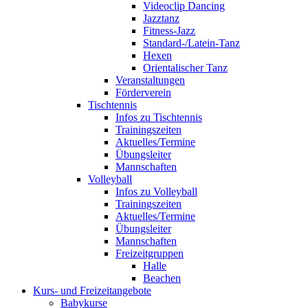
Videoclip Dancing
Jazztanz
Fitness-Jazz
Standard-/Latein-Tanz
Hexen
Orientalischer Tanz
Veranstaltungen
Förderverein
Tischtennis
Infos zu Tischtennis
Trainingszeiten
Aktuelles/Termine
Übungsleiter
Mannschaften
Volleyball
Infos zu Volleyball
Trainingszeiten
Aktuelles/Termine
Übungsleiter
Mannschaften
Freizeitgruppen
Halle
Beachen
Kurs- und Freizeitangebote
Babykurse