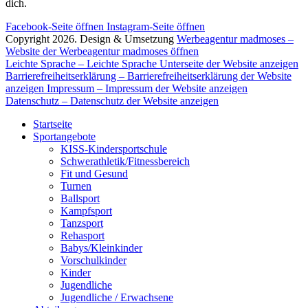
dich.
Facebook-Seite öffnen
Instagram-Seite öffnen
Copyright 2026. Design & Umsetzung
Werbeagentur madmoses
–
Website der Werbeagentur madmoses öffnen
Leichte Sprache
– Leichte Sprache Unterseite der Website anzeigen
Barrierefreiheitserklärung
– Barrierefreiheitserklärung der Website
anzeigen
Impressum
– Impressum der Website anzeigen
Datenschutz
– Datenschutz der Website anzeigen
Startseite
Sportangebote
KISS-Kindersportschule
Schwerathletik/Fitnessbereich
Fit und Gesund
Turnen
Ballsport
Kampfsport
Tanzsport
Rehasport
Babys/Kleinkinder
Vorschulkinder
Kinder
Jugendliche
Jugendliche / Erwachsene