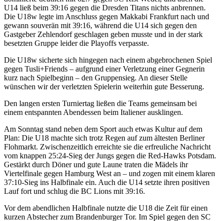
U14 ließ beim 39:16 gegen die Dresden Titans nichts anbrennen.
Die U18w legte im Anschluss gegen Makkabi Frankfurt nach und
gewann souverän mit 39:16, während die U14 sich gegen den
Gastgeber Zehlendorf geschlagen geben musste und in der stark
besetzten Gruppe leider die Playoffs verpasste.
Die U18w sicherte sich hingegen nach einem abgebrochenen Spiel
gegen Tusli+Friends – aufgrund einer Verletzung einer Gegnerin
kurz nach Spielbeginn – den Gruppensieg. An dieser Stelle
wünschen wir der verletzten Spielerin weiterhin gute Besserung.
Den langen ersten Turniertag ließen die Teams gemeinsam bei
einem entspannten Abendessen beim Italiener ausklingen.
Am Sonntag stand neben dem Sport auch etwas Kultur auf dem
Plan: Die U18 machte sich trotz Regen auf zum ältesten Berliner
Flohmarkt. Zwischenzeitlich erreichte sie die erfreuliche Nachricht
vom knappen 25:24-Sieg der Jungs gegen die Red-Hawks Potsdam.
Gestärkt durch Döner und gute Laune traten die Mädels ihr
Viertelfinale gegen Hamburg West an – und zogen mit einem klaren
37:10-Sieg ins Halbfinale ein. Auch die U14 setzte ihren positiven
Lauf fort und schlug die BC Lions mit 39:16.
Vor dem abendlichen Halbfinale nutzte die U18 die Zeit für einen
kurzen Abstecher zum Brandenburger Tor. Im Spiel gegen den SC