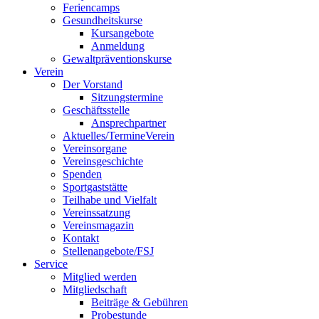
Feriencamps
Gesundheitskurse
Kursangebote
Anmeldung
Gewaltpräventionskurse
Verein
Der Vorstand
Sitzungstermine
Geschäftsstelle
Ansprechpartner
Aktuelles/Termine
Verein
Vereinsorgane
Vereinsgeschichte
Spenden
Sportgaststätte
Teilhabe und Vielfalt
Vereinssatzung
Vereinsmagazin
Kontakt
Stellenangebote/FSJ
Service
Mitglied werden
Mitgliedschaft
Beiträge & Gebühren
Probestunde