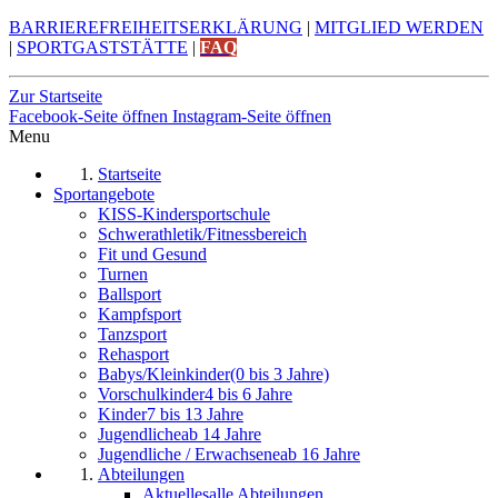
BARRIEREFREIHEITSERKLÄRUNG
|
MITGLIED WERDEN
|
SPORTGASTSTÄTTE
|
FAQ
Zur Startseite
Facebook-Seite öffnen
Instagram-Seite öffnen
Menu
Startseite
Sportangebote
KISS-Kindersportschule
Schwerathletik/Fitnessbereich
Fit und Gesund
Turnen
Ballsport
Kampfsport
Tanzsport
Rehasport
Babys/Kleinkinder
(0 bis 3 Jahre)
Vorschulkinder
4 bis 6 Jahre
Kinder
7 bis 13 Jahre
Jugendliche
ab 14 Jahre
Jugendliche / Erwachsene
ab 16 Jahre
Abteilungen
Aktuelles
alle Abteilungen