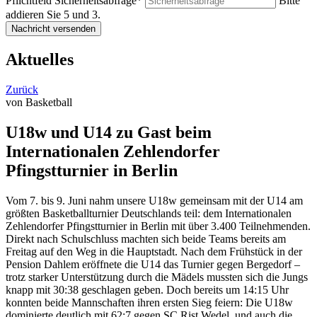
Pflichtfeld
Sicherheitsabfrage
*
Bitte
addieren Sie 5 und 3.
Nachricht versenden
Aktuelles
Zurück
von Basketball
U18w und U14 zu Gast beim
Internationalen Zehlendorfer
Pfingstturnier in Berlin
Vom 7. bis 9. Juni nahm unsere U18w gemeinsam mit der U14 am
größten Basketballturnier Deutschlands teil: dem Internationalen
Zehlendorfer Pfingstturnier in Berlin mit über 3.400 Teilnehmenden.
Direkt nach Schulschluss machten sich beide Teams bereits am
Freitag auf den Weg in die Hauptstadt. Nach dem Frühstück in der
Pension Dahlem eröffnete die U14 das Turnier gegen Bergedorf –
trotz starker Unterstützung durch die Mädels mussten sich die Jungs
knapp mit 30:38 geschlagen geben. Doch bereits um 14:15 Uhr
konnten beide Mannschaften ihren ersten Sieg feiern: Die U18w
dominierte deutlich mit 62:7 gegen SC Rist Wedel, und auch die