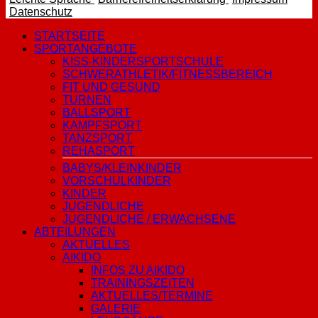
– Datenschutz der Website anzeigen
Datenschutz
STARTSEITE
SPORTANGEBOTE
KISS-KINDERSPORTSCHULE
SCHWERATHLETIK/FITNESSBEREICH
FIT UND GESUND
TURNEN
BALLSPORT
KAMPFSPORT
TANZSPORT
REHASPORT
BABYS/KLEINKINDER
VORSCHULKINDER
KINDER
JUGENDLICHE
JUGENDLICHE / ERWACHSENE
ABTEILUNGEN
AKTUELLES
AIKIDO
INFOS ZU AIKIDO
TRAININGSZEITEN
AKTUELLES/TERMINE
GALERIE