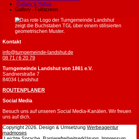
Gallery & Video
Gallery - Fullscreen
Kontakt
info@turngemeinde-landshut.de
08 71 / 6 20 79
Turngemeinde Landshut von 1861 e.V.
Sandnerstraße 7
84034 Landshut
ROUTENPLANER
Social Media
Besuch uns auf unseren Social Media-Kanälen. Wir freuen
uns auf dich.
Facebook-Seite öffnen
Instagram-Seite öffnen
Copyright 2026. Design & Umsetzung
Werbeagentur
– Website der Werbeagentur madmoses öffnen
madmoses
– Leichte Sprache Unterseite der Website
– Barrierefreihe
– Imp
Leichte Sprache
Barrierefreiheitserklärung
Impressum